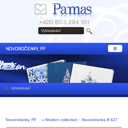
+420 603 294 101
NOVOROČENKY, PF
lection
Vyhledávání
Novoročenky, PF
» Modern collection
Novoročenka B 627