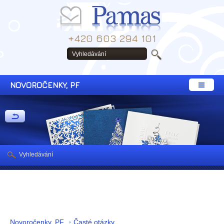
+420 603 294 101
NOVOROČENKY, PF
Vyhledávání
Novoročenky, PF
Časté otázky