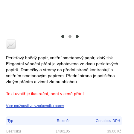
Perleťový hnědý papír, vnitřní smetanový papír, zlatý tisk.
Elegantní vánoční přání je vyhotoveno ze dvou perleťových
papírů. Domečky a stromy na přední straně kontrastují s
vnitřním smetanovým papírem. Přední strana je potištěna
zlatým přáním a zimní zlatou oblohou.
Text uvnitř je ilustrační, není v ceně přání.
Více možností ve vzorkovníku barev
Typ
Rozměr
Cena bez DPH
Bez tisku
148x105
39,00
Kč