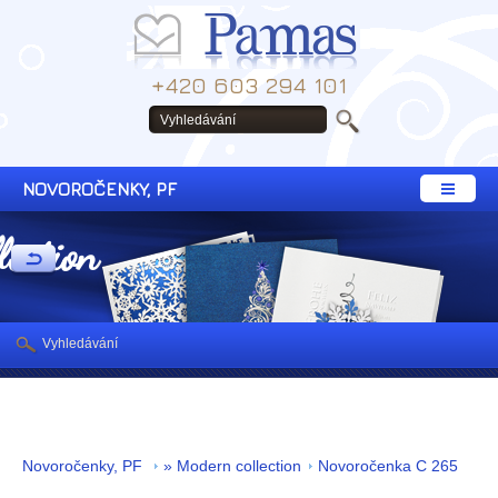
+420 603 294 101
NOVOROČENKY, PF
lection
Vyhledávání
Novoročenky, PF
» Modern collection
Novoročenka C 265