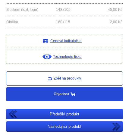
S tiskem (text, logo)
148x105
45,00
Kč
Obálka
160x115
2,00
Kč
Cenová kalkulačka
Technologie tisku
Zpět na produkty
Objednat
Předešlý produkt
Následující produkt