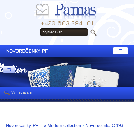
+420 603 294 101
NOVOROČENKY, PF
lection
Vyhledávání
Novoročenky, PF
» Modern collection
Novoročenka C 193