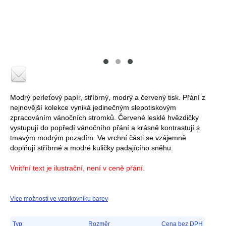
Modrý perleťový papír, stříbrný, modrý a červený tisk. Přání z
nejnovější kolekce vyniká jedinečným slepotiskovým
zpracováním vánočních stromků. Červené lesklé hvězdičky
vystupují do popředí vánočního přání a krásně kontrastují s
tmavým modrým pozadím. Ve vrchní části se vzájemně
doplňují stříbrné a modré kuličky padajícího sněhu.
Vnitřní text je ilustrační, není v ceně přání.
Více možností ve vzorkovníku barev
Typ
Rozměr
Cena bez DPH