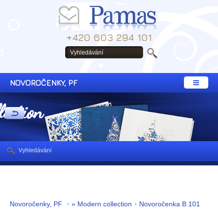
+420 603 294 101
NOVOROČENKY, PF
lection
Vyhledávání
Novoročenky, PF
» Modern collection
Novoročenka B 101