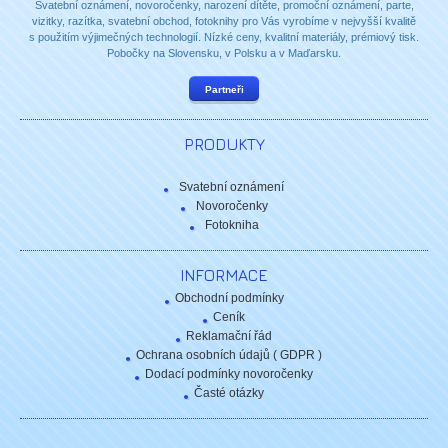
Svatební oznámení, novoročenky, narození dítěte, promoční oznámení, parte,
vizitky, razítka, svatební obchod, fotoknihy pro Vás vyrobíme v nejvyšší kvalitě
s použitím výjimečných technologií. Nízké ceny, kvalitní materiály, prémiový tisk.
Pobočky na Slovensku, v Polsku a v Maďarsku.
Partneři
PRODUKTY
Svatební oznámení
Novoročenky
Fotokniha
INFORMACE
Obchodní podmínky
Ceník
Reklamační řád
Ochrana osobních údajů ( GDPR )
Dodací podmínky novoročenky
Časté otázky