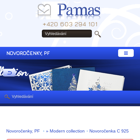
+420 603 294 101
NOVOROČENKY, PF
lection
Vyhledávání
Novoročenky, PF
» Modern collection
Novoročenka C 925