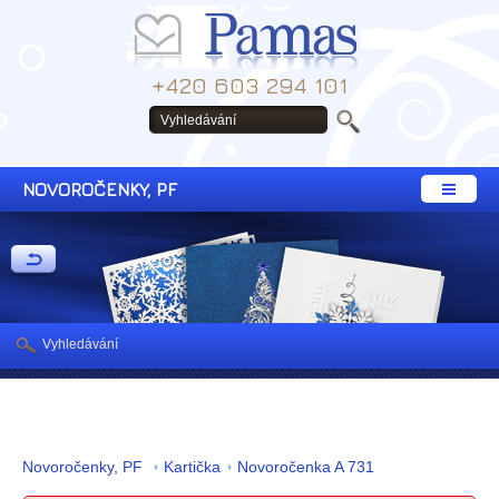
+420 603 294 101
NOVOROČENKY, PF
Vyhledávání
Novoročenky, PF
Kartička
Novoročenka A 731