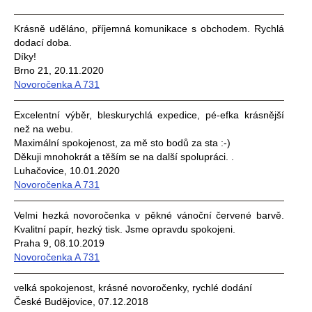
Krásně uděláno, příjemná komunikace s obchodem. Rychlá
dodací doba.
Díky!
Brno 21, 20.11.2020
Novoročenka A 731
Excelentní výběr, bleskurychlá expedice, pé-efka krásnější
než na webu.
Maximální spokojenost, za mě sto bodů za sta :-)
Děkuji mnohokrát a těším se na další spolupráci. .
Luhačovice, 10.01.2020
Novoročenka A 731
Velmi hezká novoročenka v pěkné vánoční červené barvě.
Kvalitní papír, hezký tisk. Jsme opravdu spokojeni.
Praha 9, 08.10.2019
Novoročenka A 731
velká spokojenost, krásné novoročenky, rychlé dodání
České Budějovice, 07.12.2018