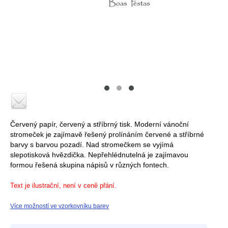
Červený papír, červený a stříbrný tisk. Moderní vánoční
stromeček je zajímavě řešený prolínáním červené a stříbrné
barvy s barvou pozadí. Nad stromečkem se vyjímá
slepotisková hvězdička. Nepřehlédnutelná je zajímavou
formou řešená skupina nápisů v různých fontech.
Text je ilustrační, není v ceně přání.
Více možností ve vzorkovníku barev