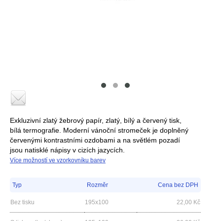
Exkluzivní zlatý žebrový papír, zlatý, bílý a červený tisk,
bílá termografie. Moderní vánoční stromeček je doplněný
červenými kontrastními ozdobami a na světlém pozadí
jsou natisklé nápisy v cizích jazycích.
Více možností ve vzorkovníku barev
Typ
Rozměr
Cena bez DPH
Bez tisku
195x100
22,00
Kč