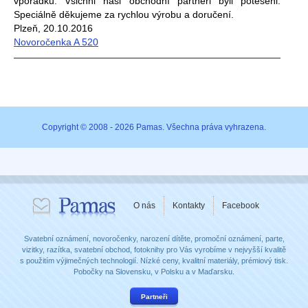
vpořádku. Všichni naši obchodní partneři byli potěšeni.
Speciálně děkujeme za rychlou výrobu a doručení.
Plzeň, 20.10.2016
Novoročenka A 520
Copyright © 2008 - 2026 Pamas. Všechna práva vyhrazena.
O nás
Kontakty
Facebook
Svatební oznámení, novoročenky, narození dítěte, promoční oznámení, parte,
vizitky, razítka, svatební obchod, fotoknihy pro Vás vyrobíme v nejvyšší kvalitě
s použitím výjimečných technologií. Nízké ceny, kvalitní materiály, prémiový tisk.
Pobočky na Slovensku, v Polsku a v Maďarsku.
Partneři