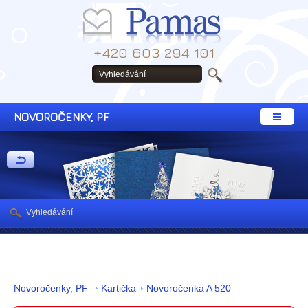
+420 603 294 101
NOVOROČENKY, PF
Vyhledávání
Novoročenky, PF
Kartička
Novoročenka A 520