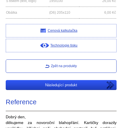
S tiskem (text, logo)
195x100
26,00
Kč
Obálka
(D6) 205x110
6,00
Kč
Cenová kalkulačka
Technologie tisku
Zpět na produkty
Následující produkt
Reference
Dobrý den,
děkujeme za novoroční blahopřání. Kartičky dorazily