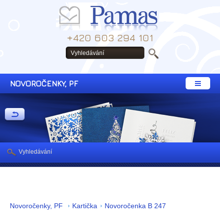
+420 603 294 101
NOVOROČENKY, PF
Vyhledávání
Novoročenky, PF
Kartička
Novoročenka B 247