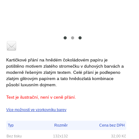
Kartičkové přání na hnědém čokoládovém papíru je
potištěno motivem zlatého stromečku v duhových barvách a
moderně řešeným zlatým textem. Celé přání je podlepeno
zlatým glitrovým papírem a tato hnědozlatá kombinace
působí luxusním dojmem.
Text je ilustrační, není v ceně přání.
Více možností ve vzorkovníku barev
Typ
Rozměr
Cena bez DPH
Bez tisku
132x132
32,00
Kč