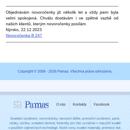
Objednávám novoročenky již několik let a vždy jsem byla
velmi spokojená. Chválu dostávám i ve zpětné vazbě od
našich klientů, kterým novoročenky posílám.
Nýrsko, 22.12.2023
Novoročenka B 247
Copyright © 2008 - 2026 Pamas. Všechna práva vyhrazena.
O nás
Kontakty
Facebook
Svatební oznámení, novoročenky, narození dítěte, promoční oznámení, parte,
vizitky, razítka, svatební obchod, fotoknihy pro Vás vyrobíme v nejvyšší kvalitě
s použitím výjimečných technologií. Nízké ceny, kvalitní materiály, prémiový tisk.