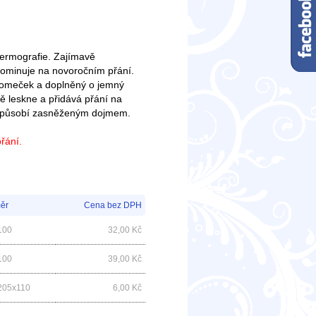
 termografie. Zajímavě
ominuje na novoročním přání.
tromeček a doplněný o jemný
ně leskne a přidává přání na
iv působí zasněženým dojmem.
přání.
ěr
Cena bez DPH
100
32,00
Kč
100
39,00
Kč
205x110
6,00
Kč