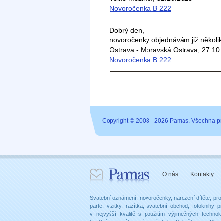
Novoročenka B 222
Dobrý den,
novoročenky objednávám již několik
Ostrava - Moravská Ostrava, 27.10
Novoročenka B 222
Copyright © 2008 - 2026 Pamas. Všechna p
O nás
Kontakty
Svatební oznámení, novoročenky, narození dítěte, p
parte, vizitky, razítka, svatební obchod, fotoknihy
v nejvyšší kvalitě s použitím výjimečných technolo