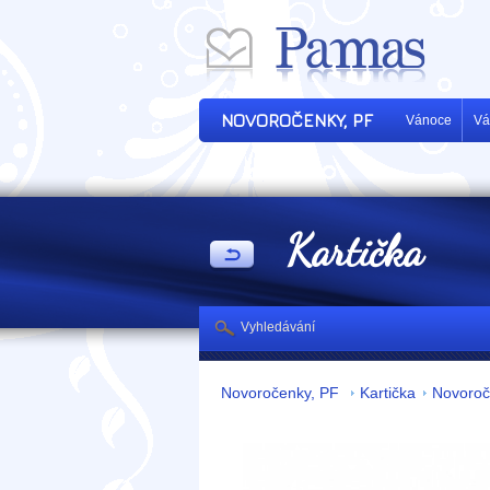
NOVOROČENKY, PF
Vánoce
Vá
Kartička
Vyhledávání
Novoročenky, PF
Kartička
Novoroč