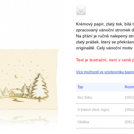
Krémový papír, zlatý tisk, bílá
zpracovaný vánoční stromek d
Na přání je ručně nalepený s
zlatý prášek, který se překrás
originalitě. Celý vánoční mot
Text je ilustrační, není v ceně 
Více možností ve vzorkovníku barev
Typ
Rozm
Bez tisku
195x
S tiskem (text, logo)
195x
Obálka
(D6) 