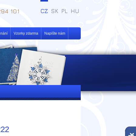
94 101
CZ
SK
PL
HU
dnání
Vzorky zdarma
Napište nám
222