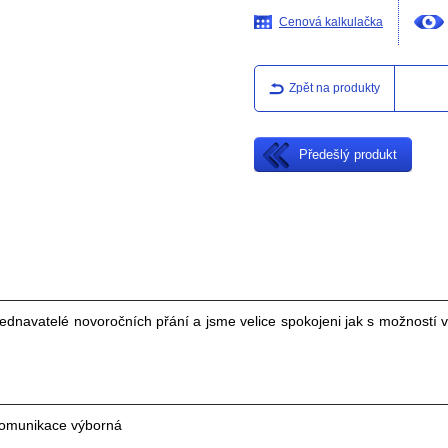
Cenová kalkulačka
Zpět na produkty
Předešlý produkt
bjednavatelé novoročních přání a jsme velice spokojeni jak s možností
komunikace výborná