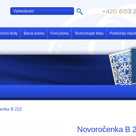
+420 603 2
noční texty
Barva písma
Font písma
Technologie tisku
Podmínky obje
enka B 222
Novoročenka B 