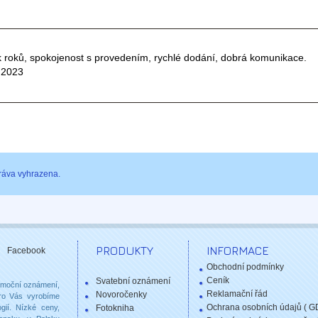
 roků, spokojenost s provedením, rychlé dodání, dobrá komunikace.
.2023
ráva vyhrazena.
PRODUKTY
INFORMACE
Facebook
Obchodní podmínky
Ceník
Svatební oznámení
romoční oznámení,
Reklamační řád
Novoročenky
 pro Vás vyrobíme
Ochrana osobních údajů ( G
gií. Nízké ceny,
Fotokniha