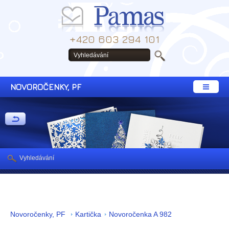
+420 603 294 101
NOVOROČENKY, PF
Vyhledávání
Novoročenky, PF
Kartička
Novoročenka A 982