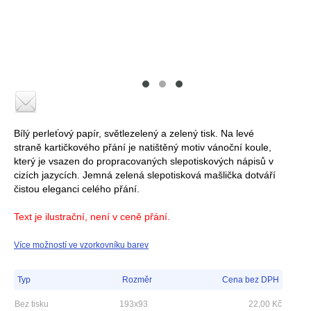
Bílý perleťový papír, světlezelený a zelený tisk. Na levé
straně kartičkového přání je natištěný motiv vánoční koule,
který je vsazen do propracovaných slepotiskových nápisů v
cizích jazycích. Jemná zelená slepotisková mašlička dotváří
čistou eleganci celého přání.
Text je ilustrační, není v ceně přání.
Více možností ve vzorkovníku barev
Typ
Rozměr
Cena bez DPH
Bez tisku
193x93
22,00
Kč