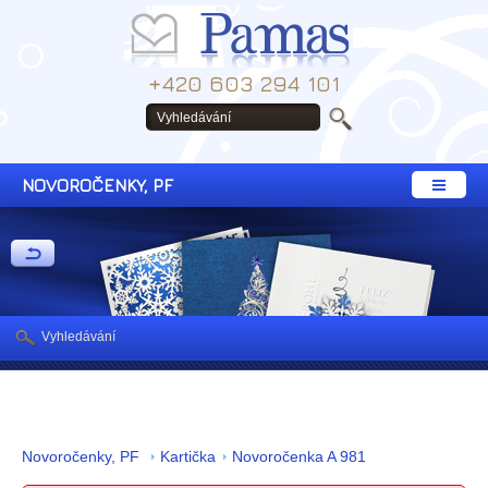
+420 603 294 101
NOVOROČENKY, PF
Vyhledávání
Novoročenky, PF
Kartička
Novoročenka A 981