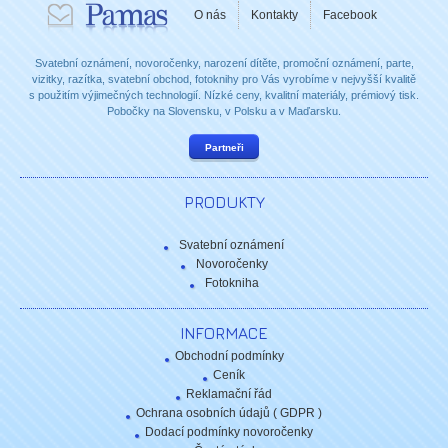
O nás
Kontakty
Facebook
Svatební oznámení, novoročenky, narození dítěte, promoční oznámení, parte,
vizitky, razítka, svatební obchod, fotoknihy pro Vás vyrobíme v nejvyšší kvalitě
s použitím výjimečných technologií. Nízké ceny, kvalitní materiály, prémiový tisk.
Pobočky na Slovensku, v Polsku a v Maďarsku.
Partneři
PRODUKTY
Svatební oznámení
Novoročenky
Fotokniha
INFORMACE
Obchodní podmínky
Ceník
Reklamační řád
Ochrana osobních údajů ( GDPR )
Dodací podmínky novoročenky