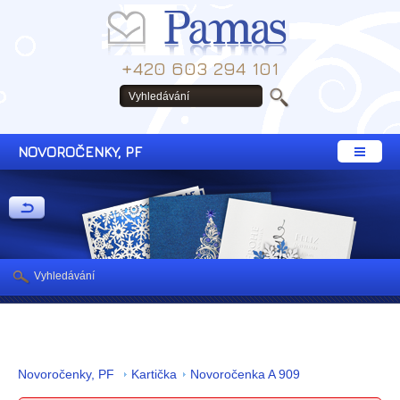
+420 603 294 101
NOVOROČENKY, PF
Vyhledávání
Novoročenky, PF
Kartička
Novoročenka A 909