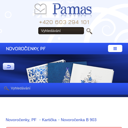
+420 603 294 101
NOVOROČENKY, PF
Vyhledávání
Novoročenky, PF
Kartička
Novoročenka B 903