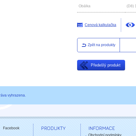
Obálka
(D8)
Cenová kalkulačka
Zpět na produkty
Předešlý produkt
ráva vyhrazena.
PRODUKTY
INFORMACE
Facebook
Obchodní podmínky