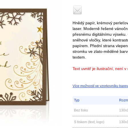
Hnědý papír, krémový perleťový
laser. Moderně řešené vánoční
přesnému digitálnímu výseku. 
sněhové vločky, které kontrast
papírem. Přední strana vlepen
stromku ve zlato-měděné barv
textem.
Text uvnitř je ilustrační, není v
Více možností ve vzorkovníku barev
Typ
Rozm
Bez tisku
130x
S tiskem (text, logo)
130x