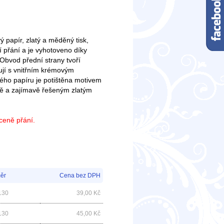
 papír, zlatý a měděný tisk,
 přání a je vyhotoveno díky
Obvod přední strany tvoří
ují s vnitřním krémovým
ého papíru je potištěna motivem
ě a zajímavě řešeným zlatým
 ceně přání.
ěr
Cena bez DPH
130
39,00
Kč
130
45,00
Kč