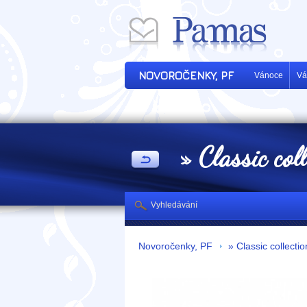
NOVOROČENKY, PF
Vánoce
Vá
» Classic col
Vyhledávání
Novoročenky, PF
» Classic collectio