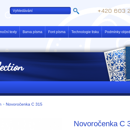
+420 603 2
noční texty
Barva písma
Font písma
Technologie tisku
Podmínky obje
lection
n
Novoročenka C 315
Novoročenka C 