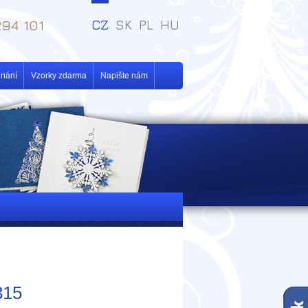
94 101
CZ
SK
PL
HU
dnání
Vzorky zdarma
Napište nám
315