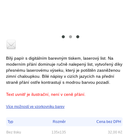
Bílý papír s digitálním barevným tiskem, laserový list. Na
moderním přání dominuje ručně nalepený list, vytvořený díky
přesnému laserovému výseku, který je potištěn zasněženou
zimní chaloupkou. Bílé nápisy v cizích jazycích na přední
straně přání ostře kontrastují s modrou barvou pozadí.
Text uvnitř je ilustrační, není v ceně přání.
Více možností ve vzorkovníku barev
Typ
Rozměr
Cena bez DPH
Bez tisku
135x135
32,00
Kč