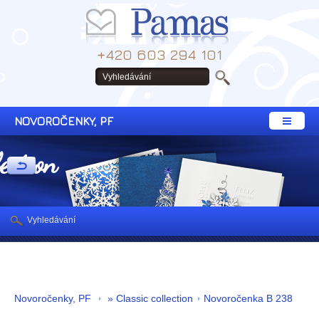
+420 603 294 101
NOVOROČENKY, PF
lection
Vyhledávání
Novoročenky, PF
» Classic collection
Novoročenka B 238