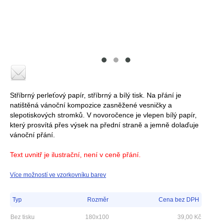
Stříbrný perleťový papír, stříbrný a bílý tisk. Na přání je
natištěná vánoční kompozice zasněžené vesničky a
slepotiskových stromků. V novoročence je vlepen bílý papír,
který prosvítá přes výsek na přední straně a jemně dolaďuje
vánoční přání.
Text uvnitř je ilustrační, není v ceně přání.
Více možností ve vzorkovníku barev
Typ
Rozměr
Cena bez DPH
Bez tisku
180x100
39,00
Kč