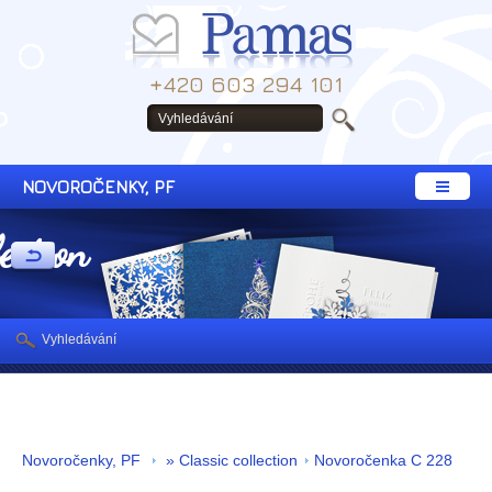
+420 603 294 101
NOVOROČENKY, PF
lection
Vyhledávání
Novoročenky, PF
» Classic collection
Novoročenka C 228