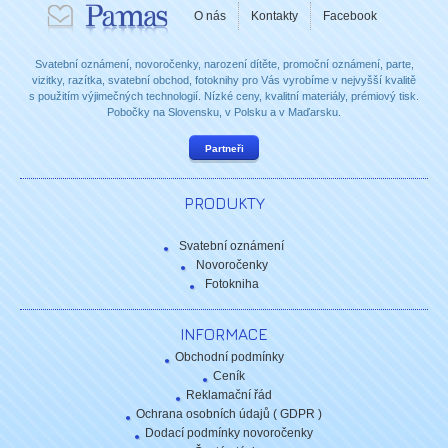
O nás
Kontakty
Facebook
Svatební oznámení, novoročenky, narození dítěte, promoční oznámení, parte,
vizitky, razítka, svatební obchod, fotoknihy pro Vás vyrobíme v nejvyšší kvalitě
s použitím výjimečných technologií. Nízké ceny, kvalitní materiály, prémiový tisk.
Pobočky na Slovensku, v Polsku a v Maďarsku.
Partneři
PRODUKTY
Svatební oznámení
Novoročenky
Fotokniha
INFORMACE
Obchodní podmínky
Ceník
Reklamační řád
Ochrana osobních údajů ( GDPR )
Dodací podmínky novoročenky