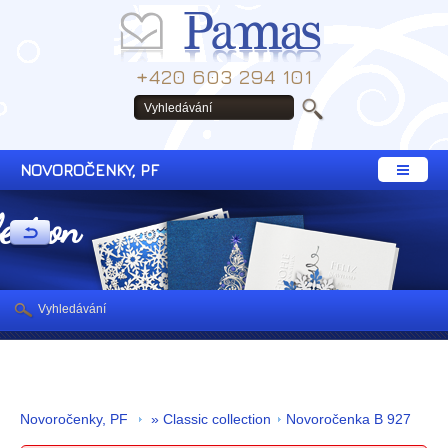
+420 603 294 101
NOVOROČENKY, PF
lection
Vyhledávání
Novoročenky, PF
» Classic collection
Novoročenka B 927