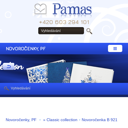
+420 603 294 101
NOVOROČENKY, PF
lection
Vyhledávání
Novoročenky, PF
» Classic collection
Novoročenka B 921