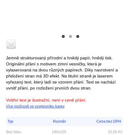
Jemně strukturovaný přírodní a hnědý papír, hnědý tisk.
Originální přání s motivem zimní vesničky, která je
vylaserovaná na dvou různých papírech. Díky navrstvení a
přeložení stran má 3D efekt. Na titulní straně je laserem
vyřezaný text, který ladí se vzorem přání. Text se nachází
uvnitř přání, po rozložení prvních dvou stran.
Vnitřní text je ilustrační, není v ceně přání.
Více možností ve vzorkovníku barev
Typ
Rozměr
Cena bez DPH
Bez tisku
180x105
32,00
Kč