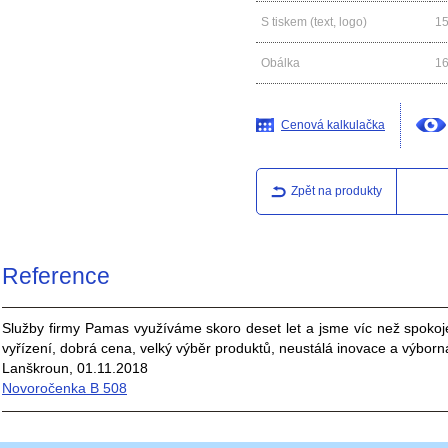
S tiskem (text, logo)
1
Obálka
1
Cenová kalkulačka
Zpět na produkty
Reference
Služby firmy Pamas využíváme skoro deset let a jsme víc než spokoj
vyřízení, dobrá cena, velký výběr produktů, neustálá inovace a výborná
Lanškroun, 01.11.2018
Novoročenka B 508