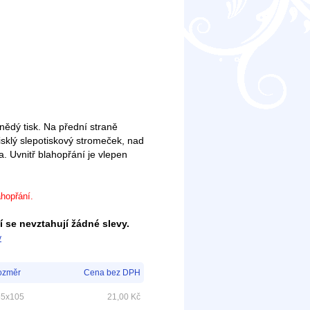
hnědý tisk. Na přední straně
isklý slepotiskový stromeček, nad
. Uvnitř blahopřání je vlepen
ahopřání.
 se nevztahují žádné slevy.
v
ozměr
Cena bez DPH
55x105
21,00
Kč