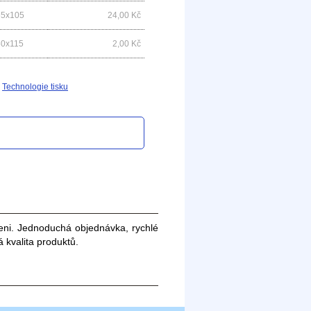
55x105
24,00
Kč
60x115
2,00
Kč
Technologie tisku
eni. Jednoduchá objednávka, rychlé
 kvalita produktů.