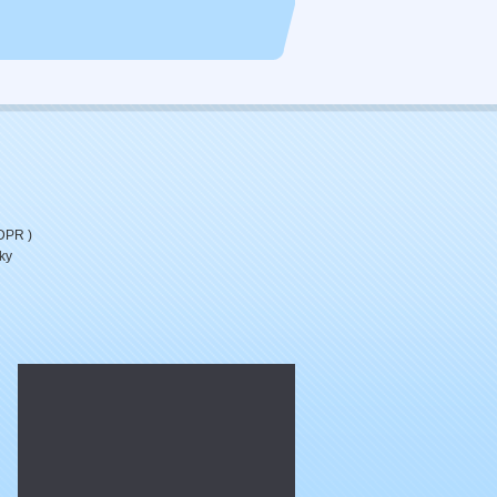
DPR )
ky