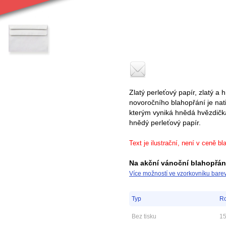
Zlatý perleťový papír, zlatý a 
novoročního blahopřání je nat
kterým vyniká hnědá hvězdička
hnědý perleťový papír.
Text je ilustrační, není v ceně bl
Na akční vánoční blahopřání
Více možností ve vzorkovníku bare
Typ
R
Bez tisku
1