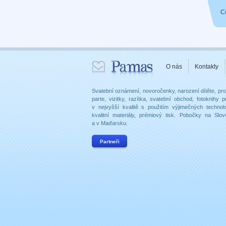
C
O nás
Kontakty
Svatební oznámení, novoročenky, narození dítěte, p
parte, vizitky, razítka, svatební obchod, fotoknihy
v nejvyšší kvalitě s použitím výjimečných technolo
kvalitní materiály, prémiový tisk. Pobočky na Slo
a v Maďarsku.
Partneři