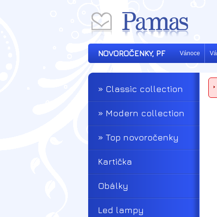
NOVOROČENKY, PF
Vánoce
Vá
» Classic collection
» Modern collection
» Top novoročenky
Kartička
Obálky
Led lampy