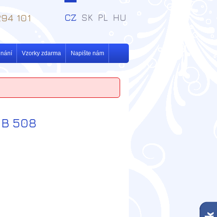
94 101
CZ
SK
PL
HU
dnání
Vzorky zdarma
Napište nám
B 508