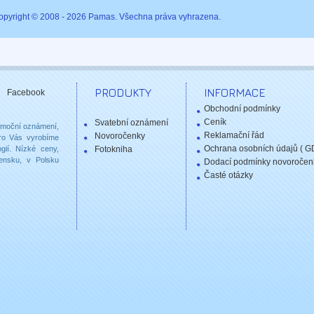
opyright © 2008 - 2026 Pamas. Všechna práva vyhrazena.
PRODUKTY
INFORMACE
Facebook
Obchodní podmínky
Ceník
Svatební oznámení
romoční oznámení,
Reklamační řád
Novoročenky
 pro Vás vyrobíme
Ochrana osobních údajů ( G
gií. Nízké ceny,
Fotokniha
vensku, v Polsku
Dodací podmínky novoročen
Časté otázky