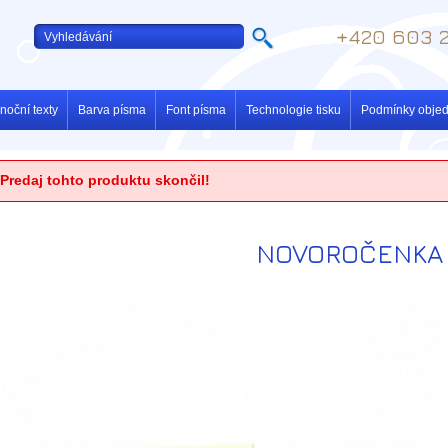
+420 603 2
noční texty
Barva písma
Font písma
Technologie tisku
Podmínky obje
Predaj tohto produktu skončil!
NOVOROČENKA 