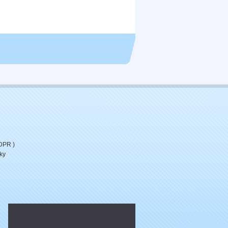
DPR )
ky