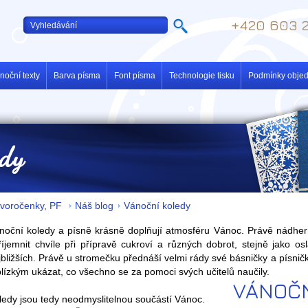
+420 603 2
noční texty
Barva písma
Font písma
Technologie tisku
Podmínky obje
edy
voročenky, PF
Náš blog
Vánoční koledy
noční koledy a písně krásně doplňují atmosféru Vánoc. Právě nádher
říjemnit chvíle při přípravě cukroví a různých dobrot, stejně jako 
jbližších. Právě u stromečku přednáší velmi rády své básničky a písničk
blízkým ukázat, co všechno se za pomoci svých učitelů naučily.
VÁNOČN
ledy jsou tedy neodmyslitelnou součástí Vánoc.