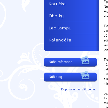
Zp
Kartička
Ne
Fr
Obálky
st
Ti
Led lampy
v 
pů
Kalendáře
zdř
jen
jen
Ti
Naše reference
náh
vst
v 
Náš blog
z 
z 
Doporučte nás, děkujeme.
Je
Ti
st
v 