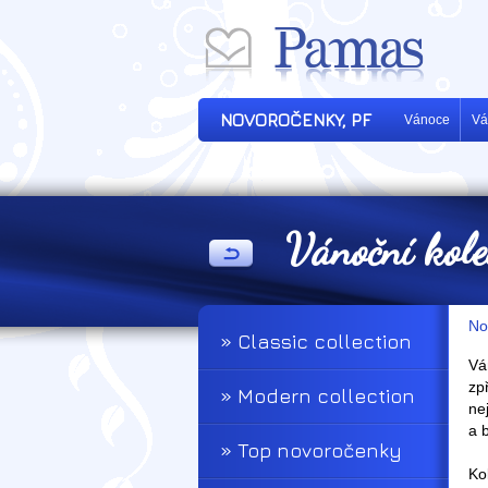
NOVOROČENKY, PF
Vánoce
Vá
Vánoční kol
No
» Classic collection
Vá
zp
» Modern collection
ne
a 
» Top novoročenky
Ko