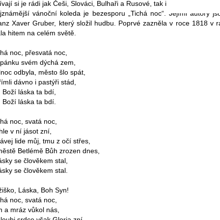
ívají si je rádi jak Češi, Slováci, Bulhaři a Rusové, tak i Němci, Franco
jznámější vánoční koleda je bezesporu „Tichá noc“. Jejími autory js
anz Xaver Gruber, který složil hudbu. Poprvé zazněla v roce 1818 v
ala hitem na celém světě.
chá noc, přesvatá noc,
spánku svém dýchá zem,
lnoc odbyla, město šlo spát,
ímli dávno i pastýři stád,
 Boží láska ta bdí,
 Boží láska ta bdí.
chá noc, svatá noc,
le v ní jásot zní,
ávej lide můj, tmu z očí střes,
městě Betlémě Bůh zrozen dnes,
lásky se člověkem stal,
lásky se člověkem stal.
žiško, Láska, Boh Syn!
chá noc, svatá noc,
ín a mráz vůkol nás,
hloubi srdce však Gloria zní