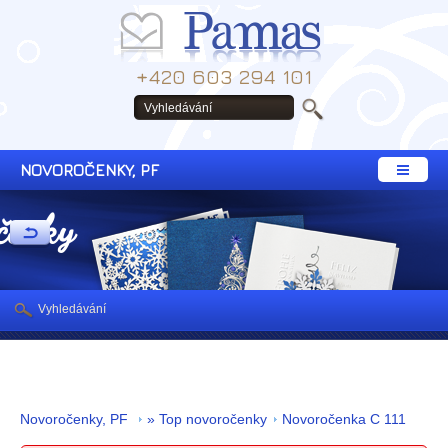
+420 603 294 101
NOVOROČENKY, PF
čenky
Vyhledávání
Novoročenky, PF
» Top novoročenky
Novoročenka C 111