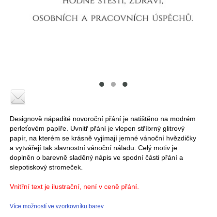
Designově nápadité novoroční přání je natištěno na modrém
perleťovém papíře. Uvnitř přání je vlepen stříbrný glitrový
papír, na kterém se krásně vyjímají jemné vánoční hvězdičky
a vytvářejí tak slavnostní vánoční náladu. Celý motiv je
doplněn o barevně sladěný nápis ve spodní části přání a
slepotiskový stromeček.
Vnitřní text je ilustrační, není v ceně přání.
Více možností ve vzorkovníku barev