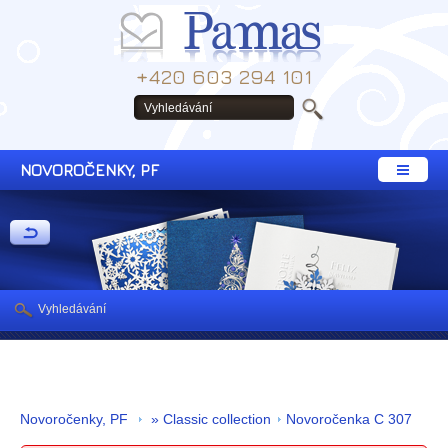
+420 603 294 101
NOVOROČENKY, PF
Vyhledávání
Novoročenky, PF
» Classic collection
Novoročenka C 307