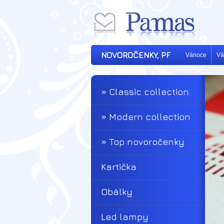
NOVOROČENKY, PF
Vánoce
Vá
» Classic collection
» Modern collection
» Top novoročenky
Kartička
Obálky
Led lampy