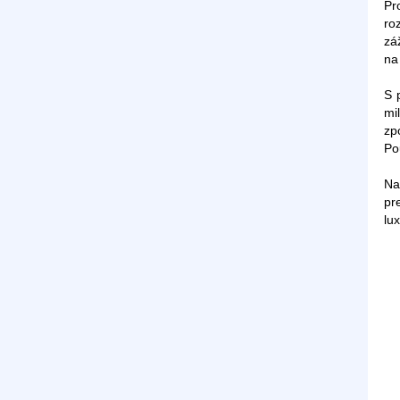
Pr
ro
zá
na
S 
mi
zp
Po
Na
pr
lu