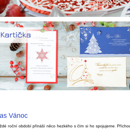
as Vánoc
ždé roční období přináší něco hezkého s čím si ho spojujeme. Přícho