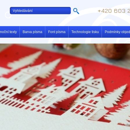
+420 603 2
noční texty
Barva písma
Font písma
Technologie tisku
Podmínky obje