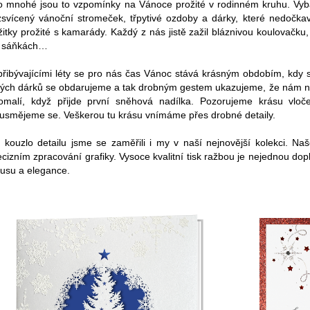
o mnohé jsou to vzpomínky na Vánoce prožité v rodinném kruhu. Vyb
zsvícený vánoční stromeček, třpytivé ozdoby a dárky, které nedočkav
žitky prožité s kamarády. Každý z nás jistě zažil bláznivou koulovačk
 sáňkách…
přibývajícími léty se pro nás čas Vánoc stává krásným obdobím, kdy s
lých dárků se obdarujeme a tak drobným gestem ukazujeme, že nám na 
omalí, když přijde první sněhová nadílka. Pozorujeme krásu vloč
usmějeme se. Veškerou tu krásu vnímáme přes drobné detaily.
 kouzlo detailu jsme se zaměřili i my v naší nejnovější kolekci. Na
ecizním zpracování grafiky. Vysoce kvalitní tisk ražbou je nejednou dop
xusu a elegance.