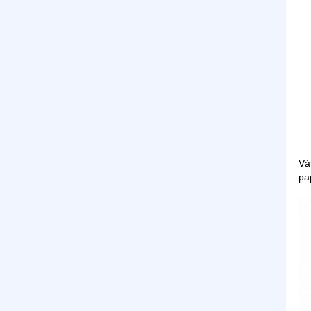
Vá
pa