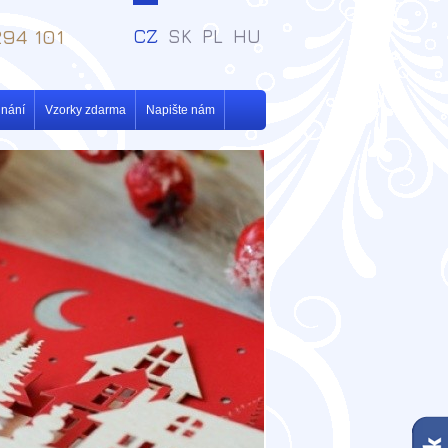
94 101
CZ
SK
PL
HU
dnání
Vzorky zdarma
Napište nám