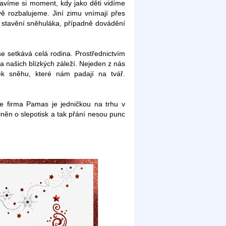
avíme si moment, kdy jako děti vidíme
ě rozbalujeme. Jiní zimu vnímají přes
u, stavění sněhuláka, případně dovádění
e setkává celá rodina. Prostřednictvím
našich blízkých záleží. Nejeden z nás
ek sněhu, které nám padají na tvář.
še firma Pamas je jedničkou na trhu v
lněn o slepotisk a tak přání nesou punc