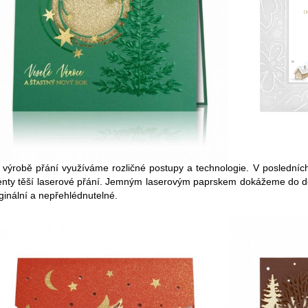
i výrobě přání využíváme rozličné postupy a technologie. V poslední
ienty těší laserové přání. Jemným laserovým paprskem dokážeme do deta
iginální a nepřehlédnutelné.